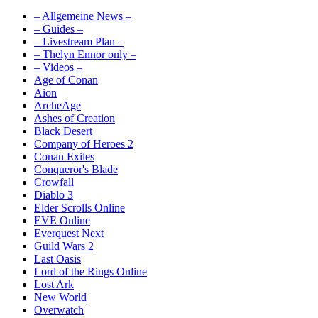
– Allgemeine News –
– Guides –
– Livestream Plan –
– Thelyn Ennor only –
– Videos –
Age of Conan
Aion
ArcheAge
Ashes of Creation
Black Desert
Company of Heroes 2
Conan Exiles
Conqueror's Blade
Crowfall
Diablo 3
Elder Scrolls Online
EVE Online
Everquest Next
Guild Wars 2
Last Oasis
Lord of the Rings Online
Lost Ark
New World
Overwatch