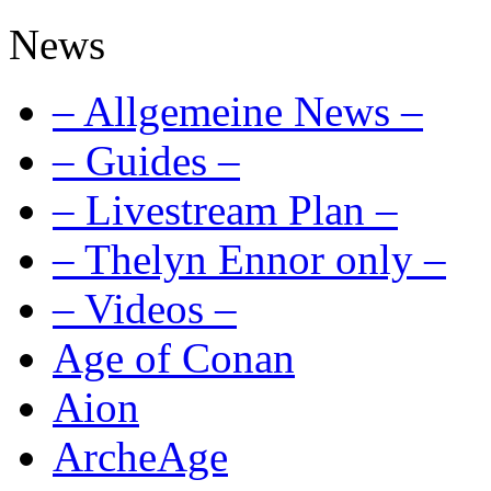
News
– Allgemeine News –
– Guides –
– Livestream Plan –
– Thelyn Ennor only –
– Videos –
Age of Conan
Aion
ArcheAge