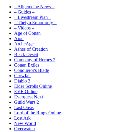
– Allgemeine News –
– Guides –
– Livestream Plan –
– Thelyn Ennor only –
– Videos –
Age of Conan
Aion
ArcheAge
Ashes of Creation
Black Desert
Company of Heroes 2
Conan Exiles
Conqueror's Blade
Crowfall
Diablo 3
Elder Scrolls Online
EVE Online
Everquest Next
Guild Wars 2
Last Oasis
Lord of the Rings Online
Lost Ark
New World
Overwatch