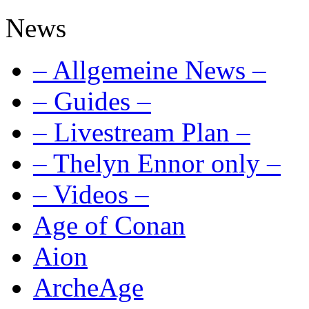
News
– Allgemeine News –
– Guides –
– Livestream Plan –
– Thelyn Ennor only –
– Videos –
Age of Conan
Aion
ArcheAge