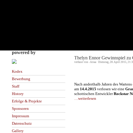
powered by
Thelyn Ennor Gewinnspiel zu 
verfasst von - Ariaa · Dienstag, 28. April 2015, 21
Kodex
Bewerbung
Nach anderthalb Jahren des Wartens
Staff
am
14.4.2015
verlosen wir eine
Gran
schottischen Entwickler
Rockstar N
History
…weiterlesen
Erfolge & Projekte
Sponsoren
Impressum
Datenschutz
Gallery