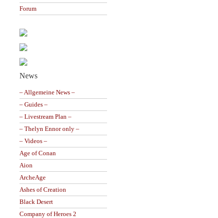
Forum
News
– Allgemeine News –
– Guides –
– Livestream Plan –
– Thelyn Ennor only –
– Videos –
Age of Conan
Aion
ArcheAge
Ashes of Creation
Black Desert
Company of Heroes 2