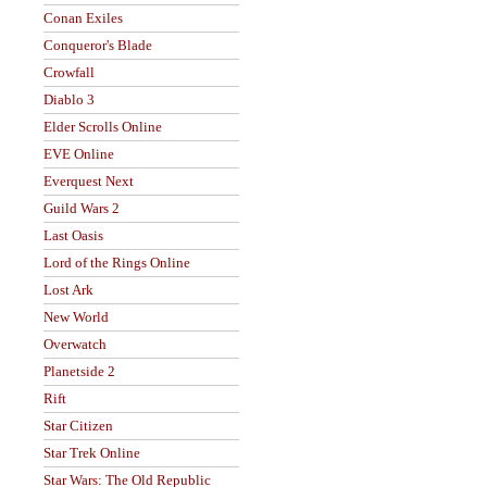
Conan Exiles
Conqueror's Blade
Crowfall
Diablo 3
Elder Scrolls Online
EVE Online
Everquest Next
Guild Wars 2
Last Oasis
Lord of the Rings Online
Lost Ark
New World
Overwatch
Planetside 2
Rift
Star Citizen
Star Trek Online
Star Wars: The Old Republic