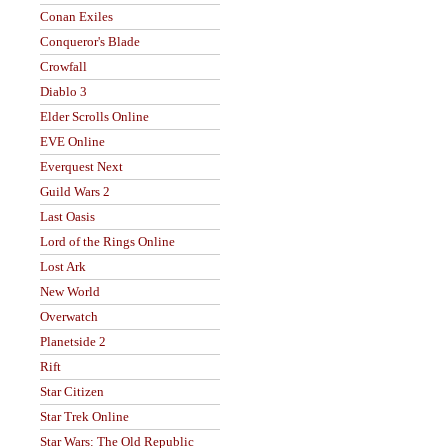
Conan Exiles
Conqueror's Blade
Crowfall
Diablo 3
Elder Scrolls Online
EVE Online
Everquest Next
Guild Wars 2
Last Oasis
Lord of the Rings Online
Lost Ark
New World
Overwatch
Planetside 2
Rift
Star Citizen
Star Trek Online
Star Wars: The Old Republic