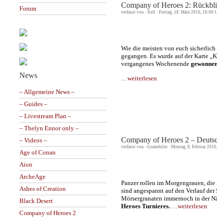
Company of Heroes 2: Rückblic
Forum
verfasst von - Xell · Freitag, 18. März 2016, 18:00 
Wie die meisten von euch sicherlic
gegangen. Es wurde auf der Karte „
vergangenes Wochenende
gewonne
News
…weiterlesen
– Allgemeine News –
– Guides –
– Livestream Plan –
– Thelyn Ennor only –
Company of Heroes 2 – Deutsc
– Videos –
verfasst von - Gramdulin · Montag, 8. Februar 2016
Age of Conan
Aion
ArcheAge
Panzer rollen im Morgengrauen, die I
Ashes of Creation
sind angespannt auf den Verlauf der
Mörsergranaten immernoch in der Näh
Black Desert
Heroes Turnieres.
…weiterlesen
Company of Heroes 2