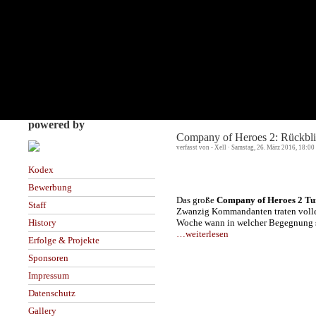
powered by
Company of Heroes 2: Rückbli
verfasst von - Xell · Samstag, 26. März 2016, 18:00
Kodex
Bewerbung
Das große
Company of Heroes 2 Tu
Staff
Zwanzig Kommandanten traten volle
Woche wann in welcher Begegnung spie
History
…weiterlesen
Erfolge & Projekte
Sponsoren
Impressum
Datenschutz
Gallery