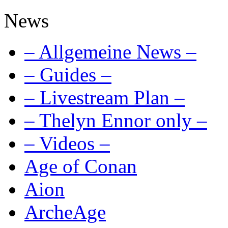
News
– Allgemeine News –
– Guides –
– Livestream Plan –
– Thelyn Ennor only –
– Videos –
Age of Conan
Aion
ArcheAge