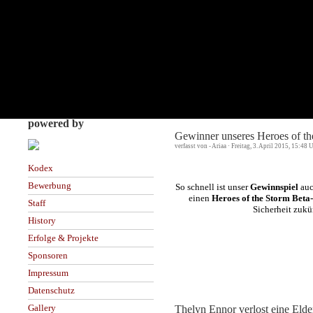
powered by
Gewinner unseres Heroes of t
verfasst von - Ariaa · Freitag, 3. April 2015, 15:48 
Kodex
Bewerbung
So schnell ist unser
Gewinnspiel
auc
einen
Heroes of the Storm Beta
Staff
Sicherheit zukü
History
Erfolge & Projekte
Sponsoren
Impressum
Datenschutz
Gallery
Thelyn Ennor verlost eine Eld