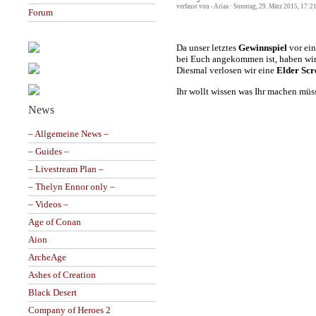
verfasst von - Ariaa · Sonntag, 29. März 2015, 17:2
Forum
Da unser letztes
Gewinnspiel
vor ei
bei Euch angekommen ist, haben wir
Diesmal verlosen wir eine
Elder Scr
Ihr wollt wissen was Ihr machen mü
News
– Allgemeine News –
– Guides –
– Livestream Plan –
– Thelyn Ennor only –
– Videos –
Age of Conan
Aion
ArcheAge
Ashes of Creation
Black Desert
Company of Heroes 2