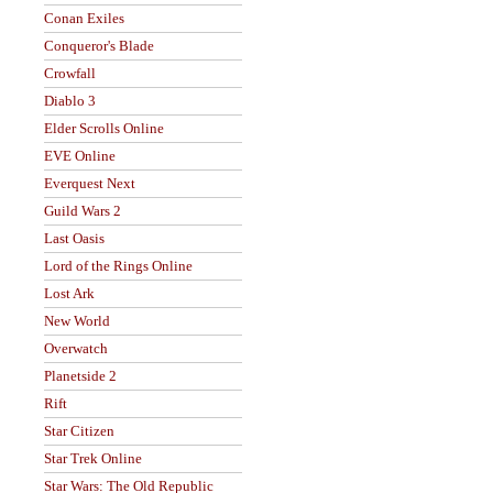
Conan Exiles
Conqueror's Blade
Crowfall
Diablo 3
Elder Scrolls Online
EVE Online
Everquest Next
Guild Wars 2
Last Oasis
Lord of the Rings Online
Lost Ark
New World
Overwatch
Planetside 2
Rift
Star Citizen
Star Trek Online
Star Wars: The Old Republic