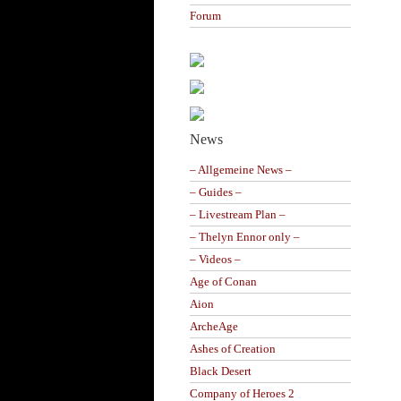
Forum
News
– Allgemeine News –
– Guides –
– Livestream Plan –
– Thelyn Ennor only –
– Videos –
Age of Conan
Aion
ArcheAge
Ashes of Creation
Black Desert
Company of Heroes 2