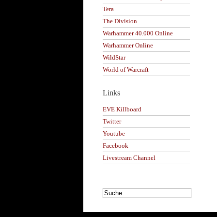
Tera
The Division
Warhammer 40.000 Online
Warhammer Online
WildStar
World of Warcraft
Links
EVE Killboard
Twitter
Youtube
Facebook
Livestream Channel