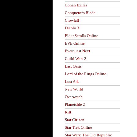
Conan Exiles
Conqueror's Blade
Crowfall
Diablo 3
Elder Scrolls Online
EVE Online
Everquest Next
Guild Wars 2
Last Oasis
Lord of the Rings Online
Lost Ark
New World
Overwatch
Planetside 2
Rift
Star Citizen
Star Trek Online
Star Wars: The Old Republic