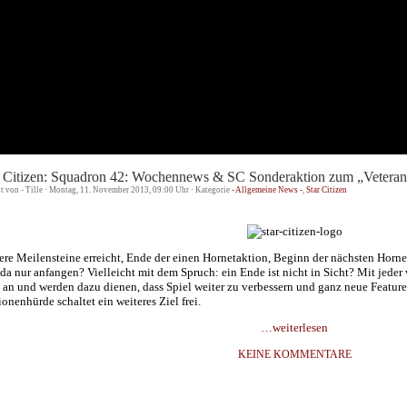
r Citizen: Squadron 42: Wochennews & SC Sonderaktion zum „Vetera
st von - Tille · Montag, 11. November 2013, 09:00 Uhr · Kategorie
- Allgemeine News -
,
Star Citizen
ere Meilensteine erreicht, Ende der einen Hornetaktion, Beginn der nächsten Hor
da nur anfangen? Vielleicht mit dem Spruch: ein Ende ist nicht in Sicht? Mit jeder
 an und werden dazu dienen, dass Spiel weiter zu verbessern und ganz neue Feature
ionenhürde schaltet ein weiteres Ziel frei.
…weiterlesen
KEINE KOMMENTARE