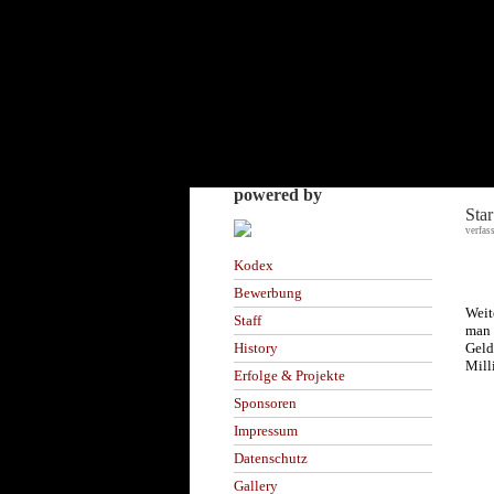
powered by
Sta
verfas
Kodex
Bewerbung
Weit
Staff
man 
Geld
History
Mill
Erfolge & Projekte
Sponsoren
Impressum
Datenschutz
Gallery