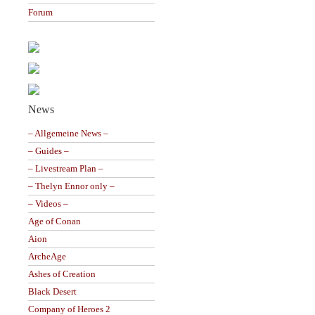
Forum
News
– Allgemeine News –
– Guides –
– Livestream Plan –
– Thelyn Ennor only –
– Videos –
Age of Conan
Aion
ArcheAge
Ashes of Creation
Black Desert
Company of Heroes 2