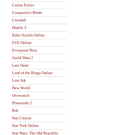
Conan Exiles
Conqueror's Blade
Crowfall
Diablo 3
Elder Scrolls Online
EVE Online
Everquest Next
Guild Wars 2
Last Oasis
Lord of the Rings Online
Lost Ark
New World
Overwatch
Planetside 2
Rift
Star Citizen
Star Trek Online
Star Wars: The Old Republic