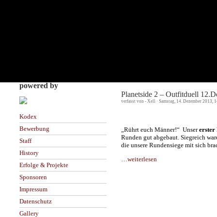
powered by
Planetside 2 – Outfitduell 12
verfasst von - Xell · Samstag, 14. Dezember 2013, 
Kodex
Bewerbung
„Rührt euch Männer!“ Unser
erster
Runden gut abgebaut. Siegreich waren
Staff
die unsere Rundensiege mit sich bra
History
…weiterlesen
Erfolge & Projekte
Sponsoren
Impressum
Datenschutz
Gallery