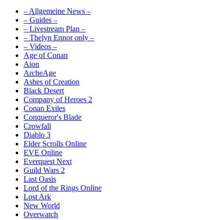
– Allgemeine News –
– Guides –
– Livestream Plan –
– Thelyn Ennor only –
– Videos –
Age of Conan
Aion
ArcheAge
Ashes of Creation
Black Desert
Company of Heroes 2
Conan Exiles
Conqueror's Blade
Crowfall
Diablo 3
Elder Scrolls Online
EVE Online
Everquest Next
Guild Wars 2
Last Oasis
Lord of the Rings Online
Lost Ark
New World
Overwatch