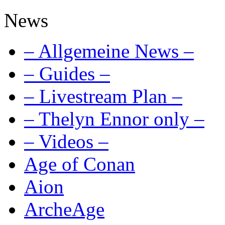
News
– Allgemeine News –
– Guides –
– Livestream Plan –
– Thelyn Ennor only –
– Videos –
Age of Conan
Aion
ArcheAge