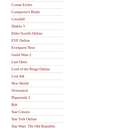
Conan Exiles
Conqueror's Blade
Crowfall
Diablo 3
Elder Scrolls Online
EVE Online
Everquest Next
Guild Wars 2
Last Oasis
Lord of the Rings Online
Lost Ark
New World
Overwatch
Planetside 2
Rift
Star Citizen
Star Trek Online
Star Wars: The Old Republic