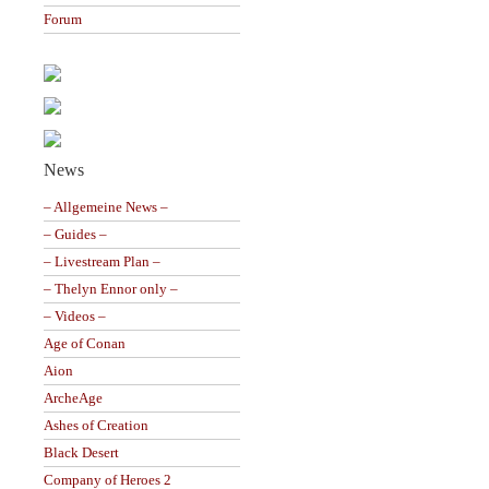
Forum
News
– Allgemeine News –
– Guides –
– Livestream Plan –
– Thelyn Ennor only –
– Videos –
Age of Conan
Aion
ArcheAge
Ashes of Creation
Black Desert
Company of Heroes 2