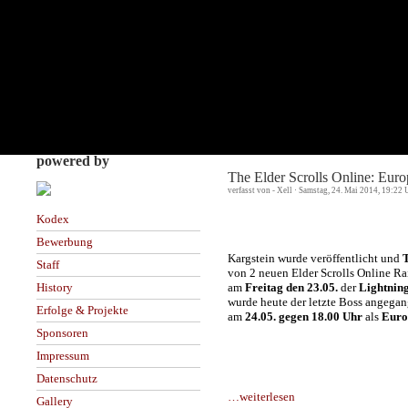
powered by
The Elder Scrolls Online: Euro
verfasst von - Xell · Samstag, 24. Mai 2014, 19:22 
Kodex
Bewerbung
Kargstein wurde veröffentlicht und
Staff
von 2 neuen Elder Scrolls Online Ra
am
Freitag den 23.05.
der
Lightnin
History
wurde heute der letzte Boss angega
Erfolge & Projekte
am
24.05. gegen 18.00 Uhr
als
Europ
Sponsoren
Impressum
Datenschutz
…weiterlesen
Gallery