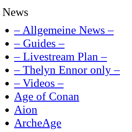
News
– Allgemeine News –
– Guides –
– Livestream Plan –
– Thelyn Ennor only –
– Videos –
Age of Conan
Aion
ArcheAge