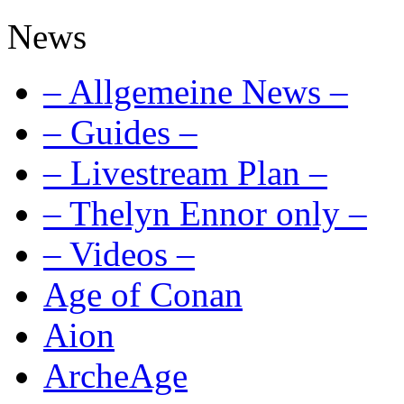
News
– Allgemeine News –
– Guides –
– Livestream Plan –
– Thelyn Ennor only –
– Videos –
Age of Conan
Aion
ArcheAge