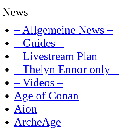
News
– Allgemeine News –
– Guides –
– Livestream Plan –
– Thelyn Ennor only –
– Videos –
Age of Conan
Aion
ArcheAge