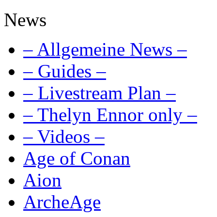
News
– Allgemeine News –
– Guides –
– Livestream Plan –
– Thelyn Ennor only –
– Videos –
Age of Conan
Aion
ArcheAge