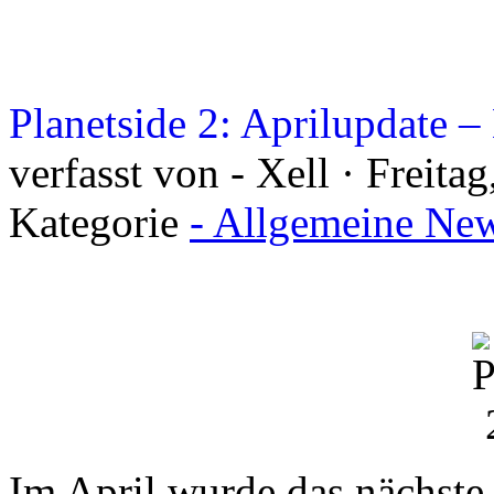
Planetside 2: Aprilupdate 
verfasst von - Xell · Freita
Kategorie
- Allgemeine New
Im April wurde das nächst