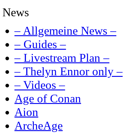
News
– Allgemeine News –
– Guides –
– Livestream Plan –
– Thelyn Ennor only –
– Videos –
Age of Conan
Aion
ArcheAge