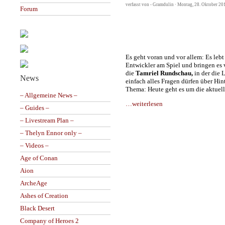
verfasst von - Gramdulin · Montag, 28. Oktober 20
Forum
Es geht voran und vor allem: Es le
Entwickler am Spiel und bringen es 
die
Tamriel Rundschau,
in der die 
News
einfach alles Fragen dürfen über Hi
Thema: Heute geht es um die aktuell
– Allgemeine News –
…weiterlesen
– Guides –
– Livestream Plan –
– Thelyn Ennor only –
– Videos –
Age of Conan
Aion
ArcheAge
Ashes of Creation
Black Desert
Company of Heroes 2