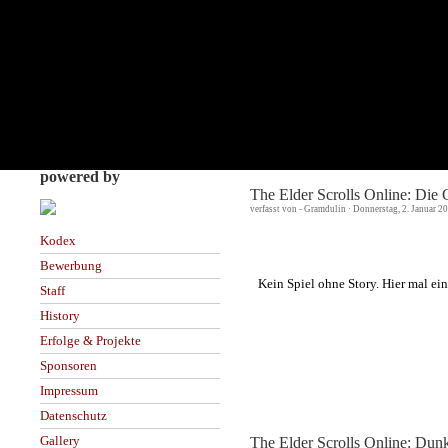
powered by
The Elder Scrolls Online: Die G
verfasst von - Gramdulin · Donnerstag, 2. Januar 2
Kodex
Bewerbung
Kein Spiel ohne Story. Hier mal ei
Staff
History
Erfolge & Projekte
Sponsoren
Impressum
Datenschutz
Gallery
The Elder Scrolls Online: Du