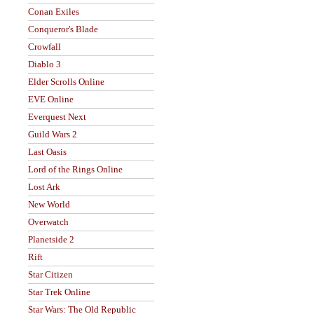
Conan Exiles
Conqueror's Blade
Crowfall
Diablo 3
Elder Scrolls Online
EVE Online
Everquest Next
Guild Wars 2
Last Oasis
Lord of the Rings Online
Lost Ark
New World
Overwatch
Planetside 2
Rift
Star Citizen
Star Trek Online
Star Wars: The Old Republic