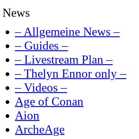
News
– Allgemeine News –
– Guides –
– Livestream Plan –
– Thelyn Ennor only –
– Videos –
Age of Conan
Aion
ArcheAge