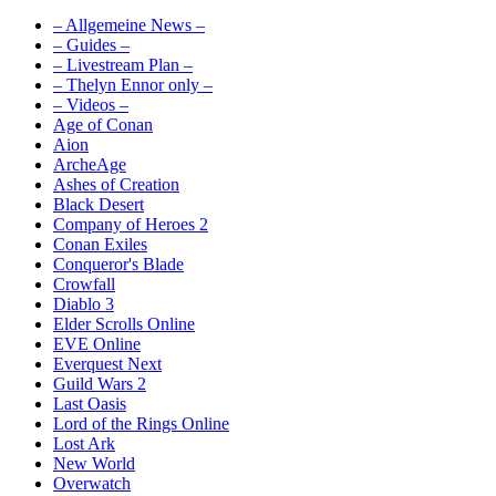
– Allgemeine News –
– Guides –
– Livestream Plan –
– Thelyn Ennor only –
– Videos –
Age of Conan
Aion
ArcheAge
Ashes of Creation
Black Desert
Company of Heroes 2
Conan Exiles
Conqueror's Blade
Crowfall
Diablo 3
Elder Scrolls Online
EVE Online
Everquest Next
Guild Wars 2
Last Oasis
Lord of the Rings Online
Lost Ark
New World
Overwatch