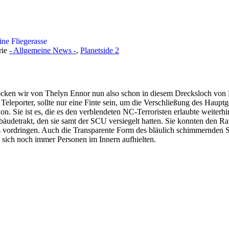
ine Fliegerasse
rie
- Allgemeine News -
,
Planetside 2
ocken wir von Thelyn Ennor nun also schon in diesem Drecksloch von 
Teleporter, sollte nur eine Finte sein, um die Verschließung des Haup
. Sie ist es, die es den verblendeten NC-Terroristen erlaubte weiterhi
bäudetrakt, den sie samt der SCU versiegelt hatten. Sie konnten den R
s vordringen. Auch die Transparente Form des bläulich schimmernden S
 sich noch immer Personen im Innern aufhielten.