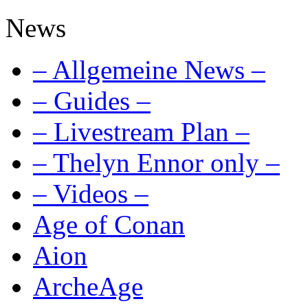
News
– Allgemeine News –
– Guides –
– Livestream Plan –
– Thelyn Ennor only –
– Videos –
Age of Conan
Aion
ArcheAge