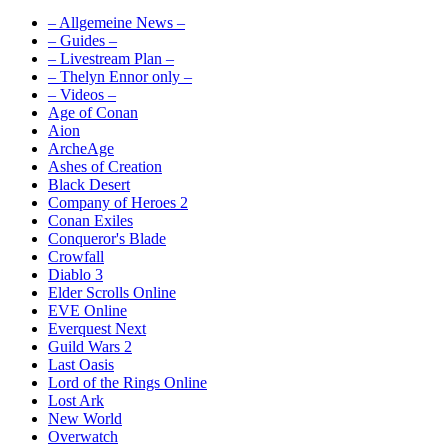
– Allgemeine News –
– Guides –
– Livestream Plan –
– Thelyn Ennor only –
– Videos –
Age of Conan
Aion
ArcheAge
Ashes of Creation
Black Desert
Company of Heroes 2
Conan Exiles
Conqueror's Blade
Crowfall
Diablo 3
Elder Scrolls Online
EVE Online
Everquest Next
Guild Wars 2
Last Oasis
Lord of the Rings Online
Lost Ark
New World
Overwatch