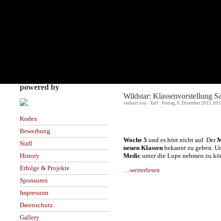
powered by
Wildstar: Klassenvorstellung Sa
verfasst von - Xell · Freitag, 6. Dezember 2013, 09
Kodex
Bewerbung
Woche 5
und es hört nicht auf. Der
M
Staff
neuen Klassen
bekannt zu geben. Um 
Medic
unter die Lupe nehmen zu kön
History
Erfolge & Projekte
…weiterlesen
Sponsoren
Impressum
Datenschutz
Gallery