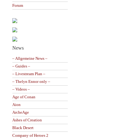
Forum
News
– Allgemeine News –
– Guides –
– Livestream Plan –
– Thelyn Ennor only –
– Videos –
Age of Conan
Aion
ArcheAge
Ashes of Creation
Black Desert
Company of Heroes 2