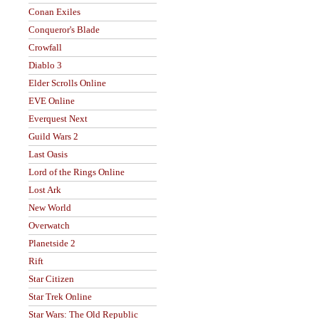
Conan Exiles
Conqueror's Blade
Crowfall
Diablo 3
Elder Scrolls Online
EVE Online
Everquest Next
Guild Wars 2
Last Oasis
Lord of the Rings Online
Lost Ark
New World
Overwatch
Planetside 2
Rift
Star Citizen
Star Trek Online
Star Wars: The Old Republic