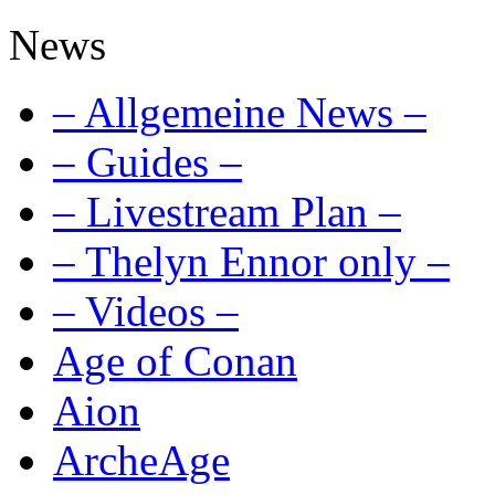
News
– Allgemeine News –
– Guides –
– Livestream Plan –
– Thelyn Ennor only –
– Videos –
Age of Conan
Aion
ArcheAge