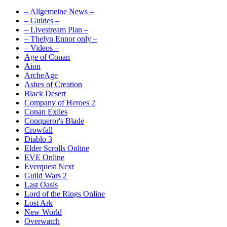
– Allgemeine News –
– Guides –
– Livestream Plan –
– Thelyn Ennor only –
– Videos –
Age of Conan
Aion
ArcheAge
Ashes of Creation
Black Desert
Company of Heroes 2
Conan Exiles
Conqueror's Blade
Crowfall
Diablo 3
Elder Scrolls Online
EVE Online
Everquest Next
Guild Wars 2
Last Oasis
Lord of the Rings Online
Lost Ark
New World
Overwatch