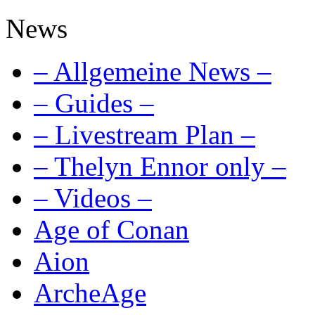
News
– Allgemeine News –
– Guides –
– Livestream Plan –
– Thelyn Ennor only –
– Videos –
Age of Conan
Aion
ArcheAge