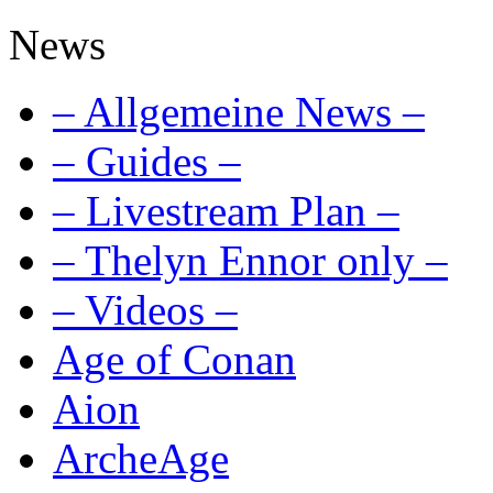
News
– Allgemeine News –
– Guides –
– Livestream Plan –
– Thelyn Ennor only –
– Videos –
Age of Conan
Aion
ArcheAge