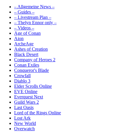
– Allgemeine News –
– Guides –
– Livestream Plan –
– Thelyn Ennor only –
– Videos –
Age of Conan
Aion
ArcheAge
Ashes of Creation
Black Desert
Company of Heroes 2
Conan Exiles
Conqueror's Blade
Crowfall
Diablo 3
Elder Scrolls Online
EVE Online
Everquest Next
Guild Wars 2
Last Oasis
Lord of the Rings Online
Lost Ark
New World
Overwatch