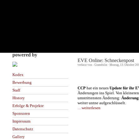
powered by
EVE Online: Schneckenpost
verfasst von - Gramdulin · Montag, 13. Oktober 20
Kodex
Bewerbung
CCP
hat ein neues
Update für ihr 
Staff
Änderungen ins Spiel. Von kleinere
umstrittensten Änderung:
Änderung
History
weiter untne aufgeschlüsselt.
Erfolge & Projekte
…weiterlesen
Sponsoren
Impressum
Datenschutz
Gallery