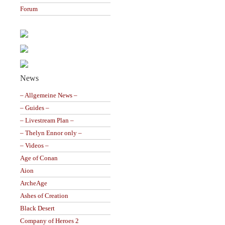
Forum
News
– Allgemeine News –
– Guides –
– Livestream Plan –
– Thelyn Ennor only –
– Videos –
Age of Conan
Aion
ArcheAge
Ashes of Creation
Black Desert
Company of Heroes 2