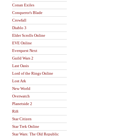
Conan Exiles
Conqueror's Blade
Crowfall
Diablo 3
Elder Scrolls Online
EVE Online
Everquest Next
Guild Wars 2
Last Oasis
Lord of the Rings Online
Lost Ark
New World
Overwatch
Planetside 2
Rift
Star Citizen
Star Trek Online
Star Wars: The Old Republic