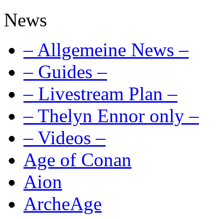
News
– Allgemeine News –
– Guides –
– Livestream Plan –
– Thelyn Ennor only –
– Videos –
Age of Conan
Aion
ArcheAge