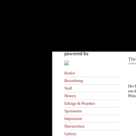
powered by
The
verfas
Kodex
Bewerbung
Der 
Staff
um 
Plün
History
Erfolge & Projekte
Sponsoren
Impressum
Datenschutz
Gallery