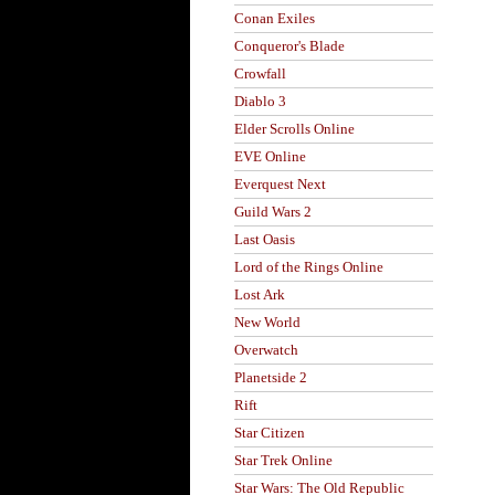
Conan Exiles
Conqueror's Blade
Crowfall
Diablo 3
Elder Scrolls Online
EVE Online
Everquest Next
Guild Wars 2
Last Oasis
Lord of the Rings Online
Lost Ark
New World
Overwatch
Planetside 2
Rift
Star Citizen
Star Trek Online
Star Wars: The Old Republic