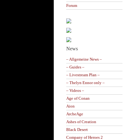
Forum
News
– Allgemeine News –
– Guides –
– Livestream Plan –
– Thelyn Ennor only –
– Videos –
Age of Conan
Aion
ArcheAge
Ashes of Creation
Black Desert
Company of Heroes 2