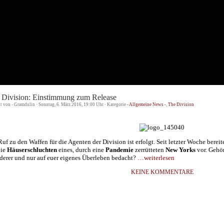
 Division: Einstimmung zum Release
st von - Gramdulin · Sonntag, 6. März 2016, 19:00 Uhr · Kategorie
- Allgemeine News -
,
The Division
Ruf zu den Waffen für die Agenten der Division ist erfolgt. Seit letzter Woche berei
die
Häuserschluchten
eines, durch eine
Pandemie
zerrütteten
New Yorks
vor. Gehör
derer und nur auf euer eigenes Überleben bedacht?
…weiterlesen
KEINE KOMMENTARE