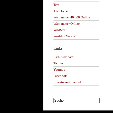
Tera
The Division
Warhammer 40.000 Online
Warhammer Online
WildStar
World of Warcraft
Links
EVE Killboard
Twitter
Youtube
Facebook
Livestream Channel