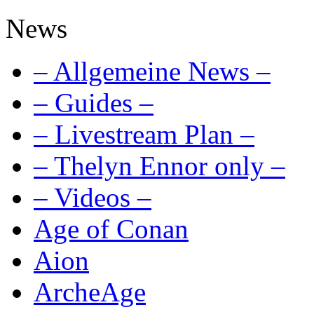
News
– Allgemeine News –
– Guides –
– Livestream Plan –
– Thelyn Ennor only –
– Videos –
Age of Conan
Aion
ArcheAge