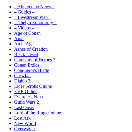
– Allgemeine News –
– Guides –
– Livestream Plan –
– Thelyn Ennor only –
– Videos –
Age of Conan
Aion
ArcheAge
Ashes of Creation
Black Desert
Company of Heroes 2
Conan Exiles
Conqueror's Blade
Crowfall
Diablo 3
Elder Scrolls Online
EVE Online
Everquest Next
Guild Wars 2
Last Oasis
Lord of the Rings Online
Lost Ark
New World
Overwatch