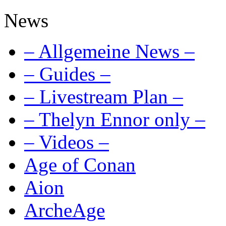
News
– Allgemeine News –
– Guides –
– Livestream Plan –
– Thelyn Ennor only –
– Videos –
Age of Conan
Aion
ArcheAge