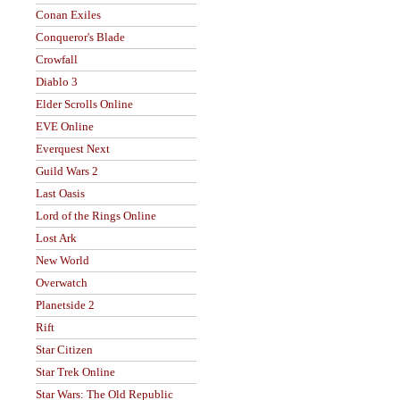
Conan Exiles
Conqueror's Blade
Crowfall
Diablo 3
Elder Scrolls Online
EVE Online
Everquest Next
Guild Wars 2
Last Oasis
Lord of the Rings Online
Lost Ark
New World
Overwatch
Planetside 2
Rift
Star Citizen
Star Trek Online
Star Wars: The Old Republic