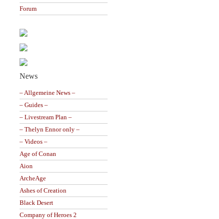
Forum
News
– Allgemeine News –
– Guides –
– Livestream Plan –
– Thelyn Ennor only –
– Videos –
Age of Conan
Aion
ArcheAge
Ashes of Creation
Black Desert
Company of Heroes 2