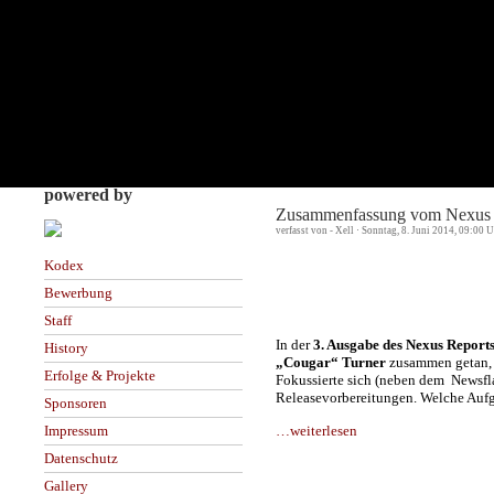
powered by
Zusammenfassung vom Nexus 
verfasst von - Xell · Sonntag, 8. Juni 2014, 09:00 
Kodex
Bewerbung
Staff
In der
3. Ausgabe des Nexus Report
History
„Cougar“ Turner
zusammen getan, 
Erfolge & Projekte
Fokussierte sich (neben dem Newsfla
Releasevorbereitungen. Welche Aufga
Sponsoren
…weiterlesen
Impressum
Datenschutz
Gallery