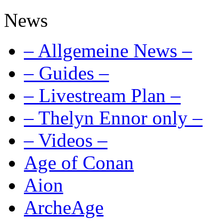
News
– Allgemeine News –
– Guides –
– Livestream Plan –
– Thelyn Ennor only –
– Videos –
Age of Conan
Aion
ArcheAge