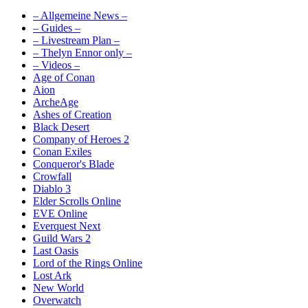
– Allgemeine News –
– Guides –
– Livestream Plan –
– Thelyn Ennor only –
– Videos –
Age of Conan
Aion
ArcheAge
Ashes of Creation
Black Desert
Company of Heroes 2
Conan Exiles
Conqueror's Blade
Crowfall
Diablo 3
Elder Scrolls Online
EVE Online
Everquest Next
Guild Wars 2
Last Oasis
Lord of the Rings Online
Lost Ark
New World
Overwatch