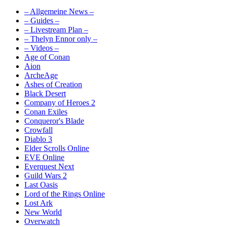
– Allgemeine News –
– Guides –
– Livestream Plan –
– Thelyn Ennor only –
– Videos –
Age of Conan
Aion
ArcheAge
Ashes of Creation
Black Desert
Company of Heroes 2
Conan Exiles
Conqueror's Blade
Crowfall
Diablo 3
Elder Scrolls Online
EVE Online
Everquest Next
Guild Wars 2
Last Oasis
Lord of the Rings Online
Lost Ark
New World
Overwatch