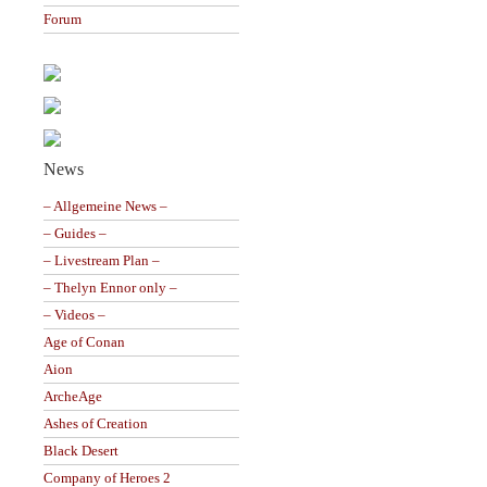
Forum
News
– Allgemeine News –
– Guides –
– Livestream Plan –
– Thelyn Ennor only –
– Videos –
Age of Conan
Aion
ArcheAge
Ashes of Creation
Black Desert
Company of Heroes 2