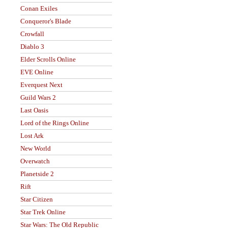
Conan Exiles
Conqueror's Blade
Crowfall
Diablo 3
Elder Scrolls Online
EVE Online
Everquest Next
Guild Wars 2
Last Oasis
Lord of the Rings Online
Lost Ark
New World
Overwatch
Planetside 2
Rift
Star Citizen
Star Trek Online
Star Wars: The Old Republic