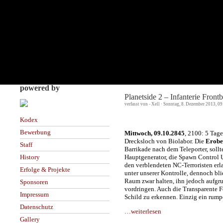
powered by
Planetside 2 – Infanterie Fron
verfasst von - Xell · Sonntag, 8. Dezember 2013, 0
Kodex
Bewerbung
Mittwoch, 09.10.2845
, 2100: 5 Tag
Drecksloch von Biolabor. Die
Erobe
Staff
Barrikade nach dem Teleporter, sollt
Hauptgenerator, die Spawn Control Un
History
den verblendeten NC-Terroristen erla
Erfolge & Projekte
unter unserer Kontrolle, dennoch bli
Raum zwar halten, ihn jedoch aufgru
Sponsoren
vordringen. Auch die Transparente F
Impressum
Schild zu erkennen. Einzig ein rump
Datenschutz
…weiterlesen
Gallery