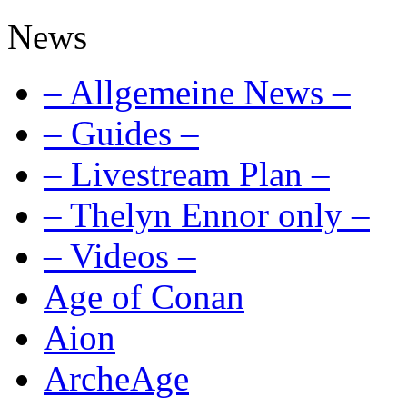
News
– Allgemeine News –
– Guides –
– Livestream Plan –
– Thelyn Ennor only –
– Videos –
Age of Conan
Aion
ArcheAge