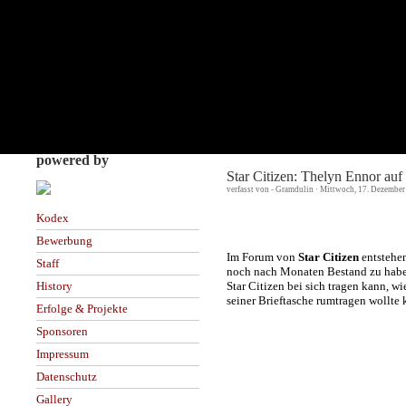
powered by
Star Citizen: Thelyn Ennor auf
verfasst von - Gramdulin · Mittwoch, 17. Dezember
Kodex
Bewerbung
Im Forum von
Star Citizen
entstehen
Staff
noch nach Monaten Bestand zu haben
Star Citizen bei sich tragen kann, wi
History
seiner Brieftasche rumtragen wollte 
Erfolge & Projekte
Sponsoren
Impressum
Datenschutz
Gallery