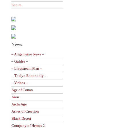
Forum
News
– Allgemeine News –
– Guides –
– Livestream Plan –
– Thelyn Ennor only –
– Videos –
Age of Conan
Aion
ArcheAge
Ashes of Creation
Black Desert
Company of Heroes 2