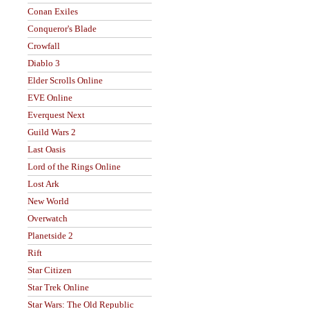
Conan Exiles
Conqueror's Blade
Crowfall
Diablo 3
Elder Scrolls Online
EVE Online
Everquest Next
Guild Wars 2
Last Oasis
Lord of the Rings Online
Lost Ark
New World
Overwatch
Planetside 2
Rift
Star Citizen
Star Trek Online
Star Wars: The Old Republic