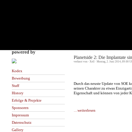
powered by
Planetside 2: Die Implantate si
verfasst von - Xell · Montag, 2. Juni 2014, 09:00 U
Kodex
Bewerbung
Durch das neuste Update von SOE ko
Staff
seinen Charakter zu etwas Einzigart
Eigenschaft und können von jeder K
History
Erfolge & Projekte
Sponsoren
…weiterlesen
Impressum
Datenschutz
Gallery