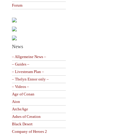
Forum
News
– Allgemeine News –
– Guides –
– Livestream Plan –
– Thelyn Ennor only –
– Videos –
Age of Conan
Aion
ArcheAge
Ashes of Creation
Black Desert
Company of Heroes 2