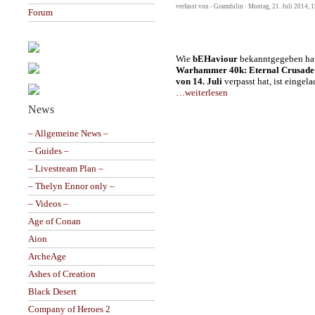
verfasst von - Gramdulin · Montag, 21. Juli 2014, 
Forum
Wie
bEHaviour
bekanntgegeben hat
Warhammer 40k: Eternal Crusade
von 14. Juli
verpasst hat, ist einge
…weiterlesen
News
– Allgemeine News –
– Guides –
– Livestream Plan –
– Thelyn Ennor only –
– Videos –
Age of Conan
Aion
ArcheAge
Ashes of Creation
Black Desert
Company of Heroes 2