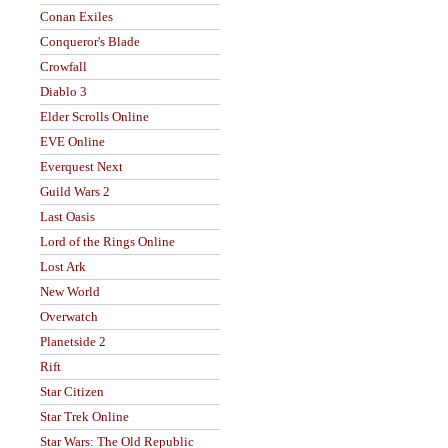
Conan Exiles
Conqueror's Blade
Crowfall
Diablo 3
Elder Scrolls Online
EVE Online
Everquest Next
Guild Wars 2
Last Oasis
Lord of the Rings Online
Lost Ark
New World
Overwatch
Planetside 2
Rift
Star Citizen
Star Trek Online
Star Wars: The Old Republic