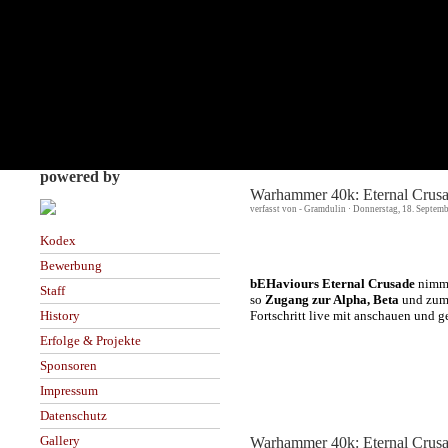
powered by
Warhammer 40k: Eternal Crusa
verfasst von - Gramdulin · Donnerstag, 18. Septem
Kodex
Bewerbung
bEHaviours Eternal Crusade
nimmt
Staff
so
Zugang zur Alpha, Beta
und zu
Fortschritt live mit anschauen und g
History
Erfolge & Projekte
Sponsoren
Impressum
Datenschutz
Gallery
Warhammer 40k: Eternal Crus