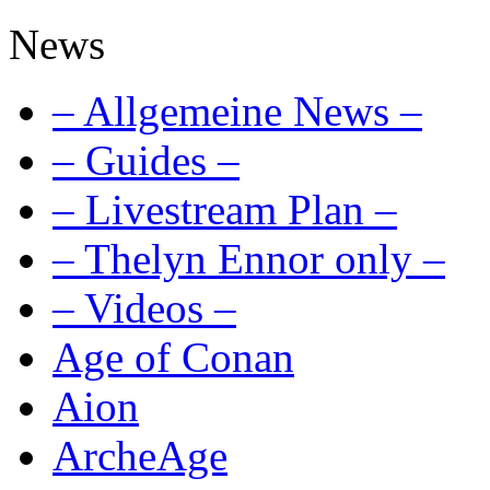
News
– Allgemeine News –
– Guides –
– Livestream Plan –
– Thelyn Ennor only –
– Videos –
Age of Conan
Aion
ArcheAge