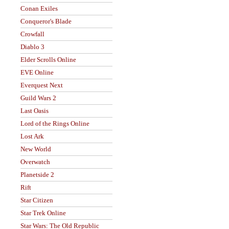
Conan Exiles
Conqueror's Blade
Crowfall
Diablo 3
Elder Scrolls Online
EVE Online
Everquest Next
Guild Wars 2
Last Oasis
Lord of the Rings Online
Lost Ark
New World
Overwatch
Planetside 2
Rift
Star Citizen
Star Trek Online
Star Wars: The Old Republic