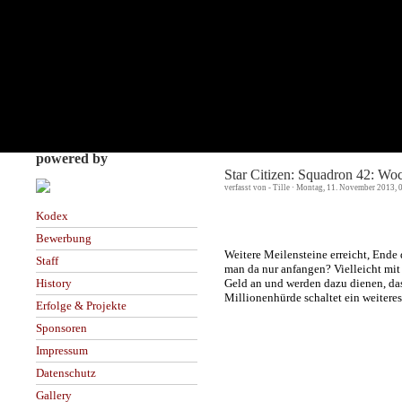
powered by
Star Citizen: Squadron 42: W
verfasst von - Tille · Montag, 11. November 2013, 
Kodex
Bewerbung
Weitere Meilensteine erreicht, End
Staff
man da nur anfangen? Vielleicht mit 
Geld an und werden dazu dienen, das
History
Millionenhürde schaltet ein weiteres 
Erfolge & Projekte
Sponsoren
Impressum
Datenschutz
Gallery