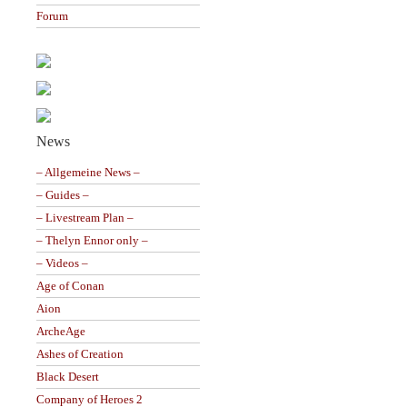
Forum
News
– Allgemeine News –
– Guides –
– Livestream Plan –
– Thelyn Ennor only –
– Videos –
Age of Conan
Aion
ArcheAge
Ashes of Creation
Black Desert
Company of Heroes 2