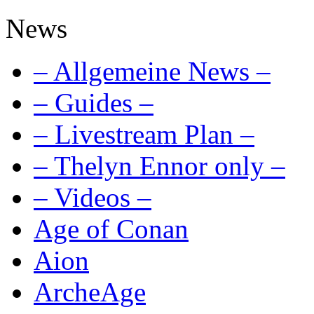
News
– Allgemeine News –
– Guides –
– Livestream Plan –
– Thelyn Ennor only –
– Videos –
Age of Conan
Aion
ArcheAge