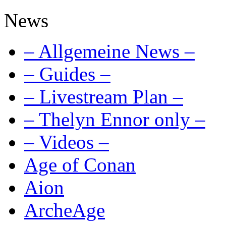
News
– Allgemeine News –
– Guides –
– Livestream Plan –
– Thelyn Ennor only –
– Videos –
Age of Conan
Aion
ArcheAge