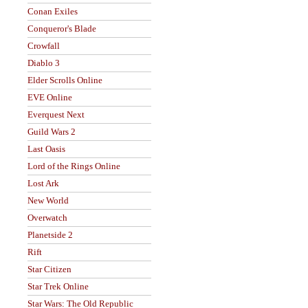
Conan Exiles
Conqueror's Blade
Crowfall
Diablo 3
Elder Scrolls Online
EVE Online
Everquest Next
Guild Wars 2
Last Oasis
Lord of the Rings Online
Lost Ark
New World
Overwatch
Planetside 2
Rift
Star Citizen
Star Trek Online
Star Wars: The Old Republic