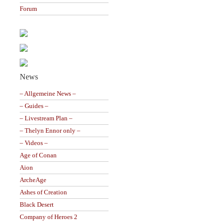
Forum
News
– Allgemeine News –
– Guides –
– Livestream Plan –
– Thelyn Ennor only –
– Videos –
Age of Conan
Aion
ArcheAge
Ashes of Creation
Black Desert
Company of Heroes 2