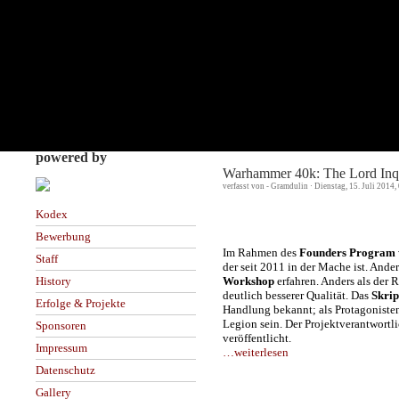
powered by
Warhammer 40k: The Lord Inqu
verfasst von - Gramdulin · Dienstag, 15. Juli 2014
Kodex
Bewerbung
Im Rahmen des
Founders Program
Staff
der seit 2011 in der Mache ist. Ander
Workshop
erfahren. Anders als der R
History
deutlich besserer Qualität. Das
Skrip
Erfolge & Projekte
Handlung bekannt; als Protagonisten
Legion sein. Der Projektverantwortli
Sponsoren
veröffentlicht.
Impressum
…weiterlesen
Datenschutz
Gallery