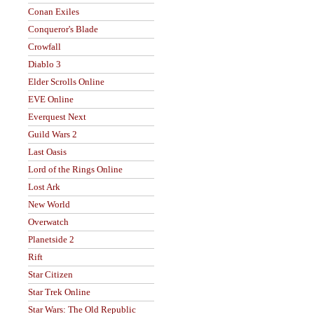
Conan Exiles
Conqueror's Blade
Crowfall
Diablo 3
Elder Scrolls Online
EVE Online
Everquest Next
Guild Wars 2
Last Oasis
Lord of the Rings Online
Lost Ark
New World
Overwatch
Planetside 2
Rift
Star Citizen
Star Trek Online
Star Wars: The Old Republic