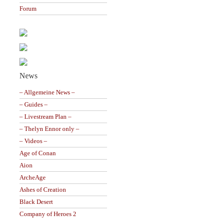
Forum
News
– Allgemeine News –
– Guides –
– Livestream Plan –
– Thelyn Ennor only –
– Videos –
Age of Conan
Aion
ArcheAge
Ashes of Creation
Black Desert
Company of Heroes 2