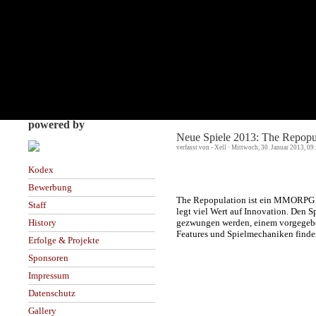
powered by
Neue Spiele 2013: The Repopu
verfasst von - Xell · Mittwoch, 30. Januar 2013, 0
Kodex
Bewerbung
The Repopulation ist ein MMORPG 
Staff
legt viel Wert auf Innovation. Den 
gezwungen werden, einem vorgegeben
History
Features und Spielmechaniken finden
Erfolge & Projekte
Sponsoren
Impressum
Datenschutz
Gallery